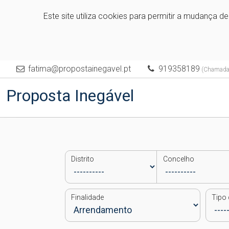
Este site utiliza cookies para permitir a mudança d
fatima@propostainegavel.pt
919358189
(Chamada p
Proposta Inegável
Distrito
Concelho
Finalidade
Tipo 