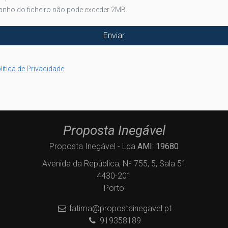
anho do ficheiro não pode exceder 2MB.
lítica de Privacidade
.
Proposta Inegável
Proposta Inegável - Lda
AMI: 19680
Avenida da República, Nº 755, 5, Sala 51
4430-201
Porto
fatima@propostainegavel.pt
919358189