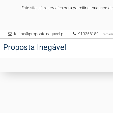
Este site utiliza cookies para permitir a mudança d
fatima@propostainegavel.pt
919358189
(Chamada p
Proposta Inegável