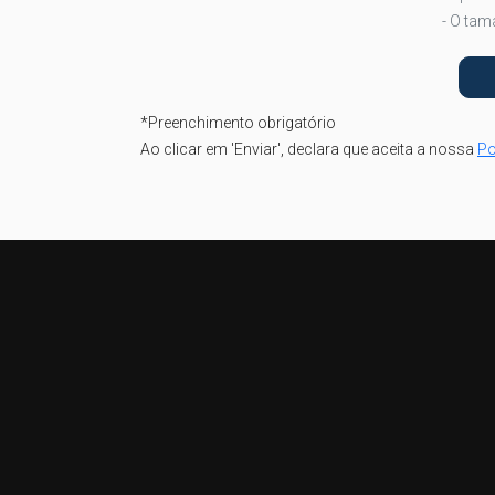
- O tam
*
Preenchimento obrigatório
Ao clicar em 'Enviar', declara que aceita a nossa
Po