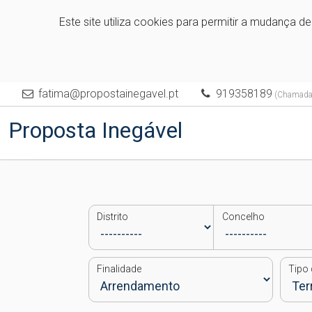
Este site utiliza cookies para permitir a mudança d
fatima@propostainegavel.pt
919358189
(Chamada p
Proposta Inegável
Distrito
Concelho
Finalidade
Tipo 